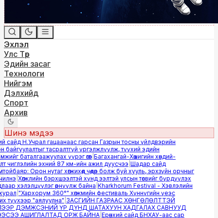
Эхлэл
Улс Төр
Эдийн засаг
Технологи
Нийгэм
Дэлхийд
Спорт
Архив
Шинэ мэдээ
й сайд Н.Учрал гацаанаас гарсан Газрын тосны үйлдвэрийн
 байгуулалтыг тасралтгүй үргэлжлүүлж, түүхий эдийн
жийг баталгаажуулах үүрэг өгөв
|
Багахангай-Хөшигийн хөндий-
 чиглэлийн эхний 87 км-ийн ажил дуусчээ
|
Шадар сайд
ойбаяр: Орон нутаг хөгжихөд чөдөр болж буй хууль, эрхзүйн орчныг
илнэ
|
Хөгжлийн бэрхшээлтэй хүнд ээлтэй улсын төсвийг бүрдүүлэх
аар хэлэлцүүлэг өрнүүлж байна
|
Kharkhorum Festival - Хэвлэлийн
урал
|
"Хархорум 360°" хөгжмийн фестиваль Хүннүгийн үеэс
 түүхээр "аялуулна"
|
ЗАСГИЙН ГАЗРААС ХӨНГӨЛӨЛТТЭЙ
ЭР ДЭМЖСЭНИЙ ҮР ДҮНД ШАТАХУУН ХАДГАЛАХ САВНУУД
СЭЭ АШИГЛАЛТАД ОРЖ БАЙНА
|
Ерөнхий сайд БНХАУ-аас сар