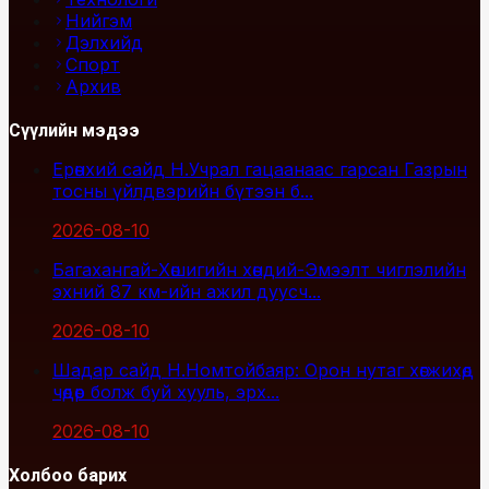
Нийгэм
Дэлхийд
Спорт
Архив
Сүүлийн мэдээ
Ерөнхий сайд Н.Учрал гацаанаас гарсан Газрын
тосны үйлдвэрийн бүтээн б...
2026-08-10
Багахангай-Хөшигийн хөндий-Эмээлт чиглэлийн
эхний 87 км-ийн ажил дуусч...
2026-08-10
Шадар сайд Н.Номтойбаяр: Орон нутаг хөгжихөд
чөдөр болж буй хууль, эрх...
2026-08-10
Холбоо барих