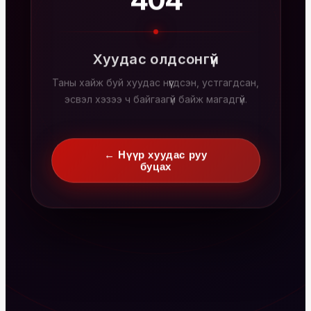
404
Хуудас олдсонгүй
Таны хайж буй хуудас нүүгдсэн, устгагдсан,
эсвэл хэзээ ч байгаагүй байж магадгүй.
← Нүүр хуудас руу
буцах