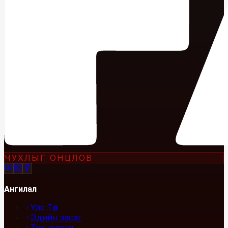
ЧУХЛЫГ ОНЦЛОВ
Ангилал
Улс Төр
Эдийн засаг
Технологи