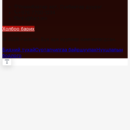
Улаанбаатар хот, Сүхбаатар дүүрэг
+976 7700-1234
info@fact.mn
Холбоо барих
© 2026 Fact.mn. Бүх эрх хуулиар хамгаалагдсан.
Бидний тухай
Сурталчилгаа байршуулах
Нууцлалын
бодлого