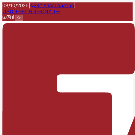
08/10/2026
|
24°
Улаанбаатар
|
USD
₮
--
EUR
₮
--
CNY
₮
--