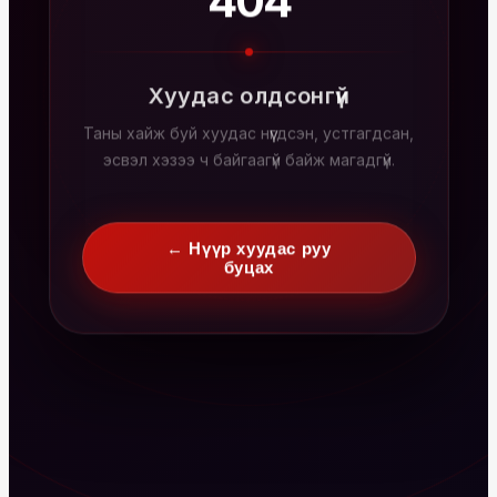
404
Хуудас олдсонгүй
Таны хайж буй хуудас нүүгдсэн, устгагдсан,
эсвэл хэзээ ч байгаагүй байж магадгүй.
← Нүүр хуудас руу
буцах