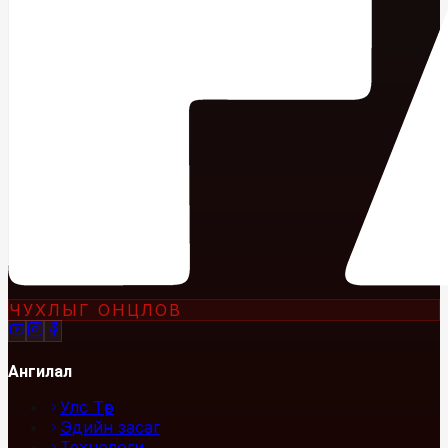
ЧУХЛЫГ ОНЦЛОВ
Ангилал
Улс Төр
Эдийн засаг
Технологи