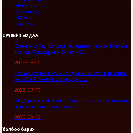
Нийгэм
Дэлхийд
Спорт
Архив
Сүүлийн мэдээ
Ерөнхий сайд Н.Учрал гацаанаас гарсан Газрын
тосны үйлдвэрийн бүтээн б...
2026-08-10
Багахангай-Хөшигийн хөндий-Эмээлт чиглэлийн
эхний 87 км-ийн ажил дуусч...
2026-08-10
Шадар сайд Н.Номтойбаяр: Орон нутаг хөгжихөд
чөдөр болж буй хууль, эрх...
2026-08-10
Холбоо барих