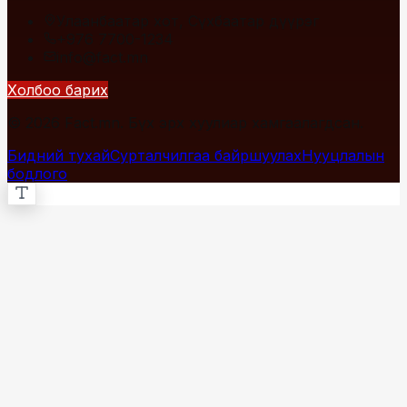
Улаанбаатар хот, Сүхбаатар дүүрэг
+976 7700-1234
info@fact.mn
Холбоо барих
© 2026 Fact.mn. Бүх эрх хуулиар хамгаалагдсан.
Бидний тухай
Сурталчилгаа байршуулах
Нууцлалын
бодлого