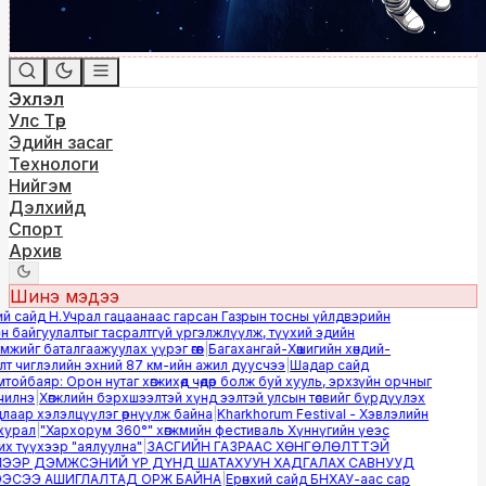
Эхлэл
Улс Төр
Эдийн засаг
Технологи
Нийгэм
Дэлхийд
Спорт
Архив
Шинэ мэдээ
й сайд Н.Учрал гацаанаас гарсан Газрын тосны үйлдвэрийн
 байгуулалтыг тасралтгүй үргэлжлүүлж, түүхий эдийн
ийг баталгаажуулах үүрэг өгөв
|
Багахангай-Хөшигийн хөндий-
 чиглэлийн эхний 87 км-ийн ажил дуусчээ
|
Шадар сайд
йбаяр: Орон нутаг хөгжихөд чөдөр болж буй хууль, эрхзүйн орчныг
лнэ
|
Хөгжлийн бэрхшээлтэй хүнд ээлтэй улсын төсвийг бүрдүүлэх
аар хэлэлцүүлэг өрнүүлж байна
|
Kharkhorum Festival - Хэвлэлийн
урал
|
"Хархорум 360°" хөгжмийн фестиваль Хүннүгийн үеэс
 түүхээр "аялуулна"
|
ЗАСГИЙН ГАЗРААС ХӨНГӨЛӨЛТТЭЙ
ЭР ДЭМЖСЭНИЙ ҮР ДҮНД ШАТАХУУН ХАДГАЛАХ САВНУУД
СЭЭ АШИГЛАЛТАД ОРЖ БАЙНА
|
Ерөнхий сайд БНХАУ-аас сар