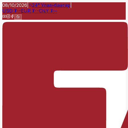
08/10/2026
|
24°
Улаанбаатар
|
USD
₮
--
EUR
₮
--
CNY
₮
--