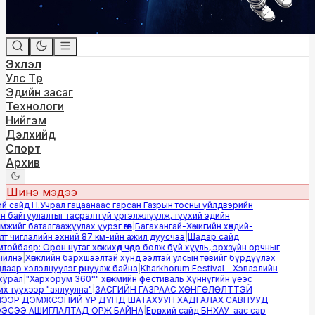
Эхлэл
Улс Төр
Эдийн засаг
Технологи
Нийгэм
Дэлхийд
Спорт
Архив
Шинэ мэдээ
й сайд Н.Учрал гацаанаас гарсан Газрын тосны үйлдвэрийн
 байгуулалтыг тасралтгүй үргэлжлүүлж, түүхий эдийн
ийг баталгаажуулах үүрэг өгөв
|
Багахангай-Хөшигийн хөндий-
 чиглэлийн эхний 87 км-ийн ажил дуусчээ
|
Шадар сайд
йбаяр: Орон нутаг хөгжихөд чөдөр болж буй хууль, эрхзүйн орчныг
лнэ
|
Хөгжлийн бэрхшээлтэй хүнд ээлтэй улсын төсвийг бүрдүүлэх
аар хэлэлцүүлэг өрнүүлж байна
|
Kharkhorum Festival - Хэвлэлийн
урал
|
"Хархорум 360°" хөгжмийн фестиваль Хүннүгийн үеэс
 түүхээр "аялуулна"
|
ЗАСГИЙН ГАЗРААС ХӨНГӨЛӨЛТТЭЙ
ЭР ДЭМЖСЭНИЙ ҮР ДҮНД ШАТАХУУН ХАДГАЛАХ САВНУУД
СЭЭ АШИГЛАЛТАД ОРЖ БАЙНА
|
Ерөнхий сайд БНХАУ-аас сар