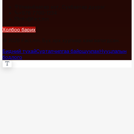
Улаанбаатар хот, Сүхбаатар дүүрэг
+976 7700-1234
info@fact.mn
Холбоо барих
© 2026 Fact.mn. Бүх эрх хуулиар хамгаалагдсан.
Бидний тухай
Сурталчилгаа байршуулах
Нууцлалын
бодлого