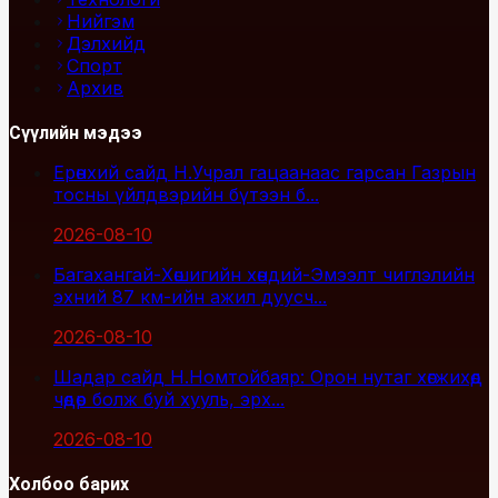
Нийгэм
Дэлхийд
Спорт
Архив
Сүүлийн мэдээ
Ерөнхий сайд Н.Учрал гацаанаас гарсан Газрын
тосны үйлдвэрийн бүтээн б...
2026-08-10
Багахангай-Хөшигийн хөндий-Эмээлт чиглэлийн
эхний 87 км-ийн ажил дуусч...
2026-08-10
Шадар сайд Н.Номтойбаяр: Орон нутаг хөгжихөд
чөдөр болж буй хууль, эрх...
2026-08-10
Холбоо барих