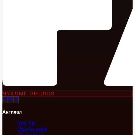
ЧУХЛЫГ ОНЦЛОВ
Ангилал
Улс Төр
Эдийн засаг
Технологи