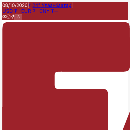
08/10/2026
|
24°
Улаанбаатар
|
USD
₮
--
EUR
₮
--
CNY
₮
--