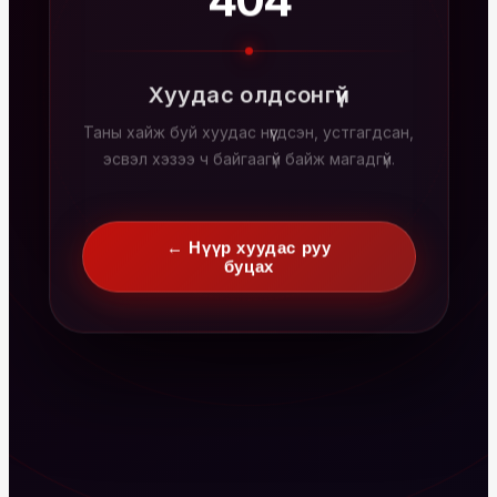
404
Хуудас олдсонгүй
Таны хайж буй хуудас нүүгдсэн, устгагдсан,
эсвэл хэзээ ч байгаагүй байж магадгүй.
← Нүүр хуудас руу
буцах