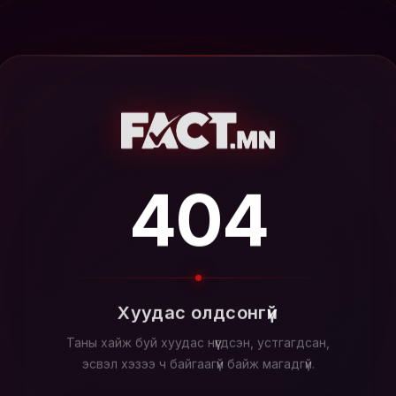
404
Хуудас олдсонгүй
Таны хайж буй хуудас нүүгдсэн, устгагдсан,
эсвэл хэзээ ч байгаагүй байж магадгүй.