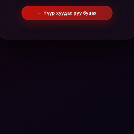
← Нүүр хуудас руу буцах