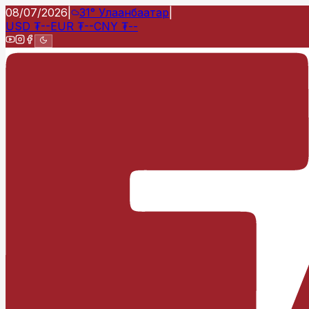
08/07/2026
|
31°
Улаанбаатар
|
USD
₮
--
EUR
₮
--
CNY
₮
--