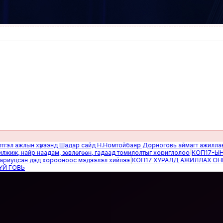
ажлын хүрээнд Шадар сайд Н.Номтойбаяр Дорноговь аймагт ажиллав
|
Өвөл
 найр наадам, зөвлөгөөн, гадаад томилолтыг хориглолоо
|
КОП17-ЫН САЙ
цсан дэд хорооноос мэдээлэл хийлээ
|
КОП17 ХУРАЛД АЖИЛЛАХ ОНЦГОЙ
ВЬ