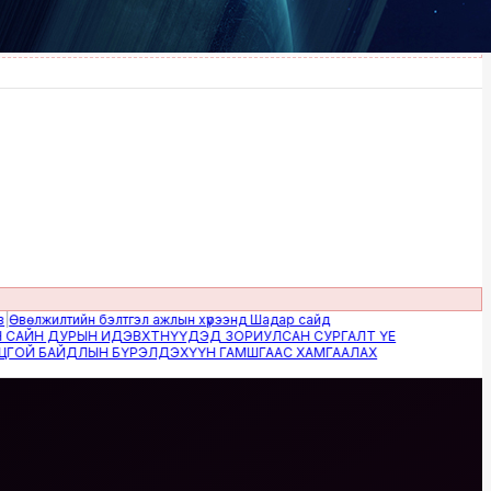
жилтийн бэлтгэл ажлын хүрээнд Шадар сайд
Н ДУРЫН ИДЭВХТНҮҮДЭД ЗОРИУЛСАН СУРГАЛТ ҮЕ
 БАЙДЛЫН БҮРЭЛДЭХҮҮН ГАМШГААС ХАМГААЛАХ