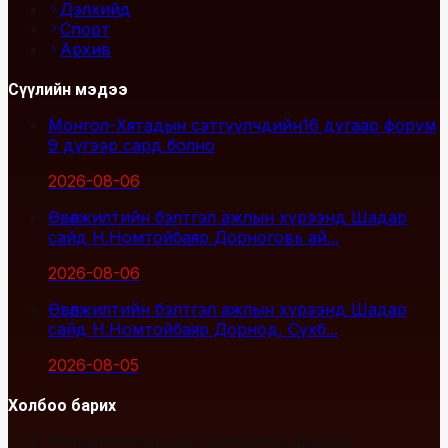
Дэлхийд
Спорт
Архив
Сүүлийн мэдээ
Монгол-Хятадын сэтгүүлчдийн16 дугаар форум
9 дүгээр сард болно
2026-08-06
Өвөлжилтийн бэлтгэл ажлын хүрээнд Шадар
сайд Н.Номтойбаяр Дорноговь ай...
2026-08-06
Өвөлжилтийн бэлтгэл ажлын хүрээнд Шадар
сайд Н.Номтойбаяр Дорнод, Сүхб...
2026-08-05
Холбоо барих
Улаанбаатар хот, Сүхбаатар дүүрэг