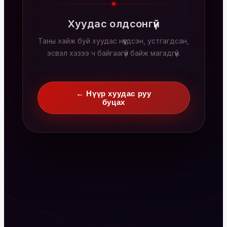
Хуудас олдсонгүй
Таны хайж буй хуудас нүүгдсэн, устгагдсан,
эсвэл хэзээ ч байгаагүй байж магадгүй.
← Нүүр хуудас руу
буцах