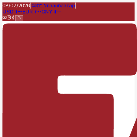
08/07/2026
|
31°
Улаанбаатар
|
USD
₮
--
EUR
₮
--
CNY
₮
--