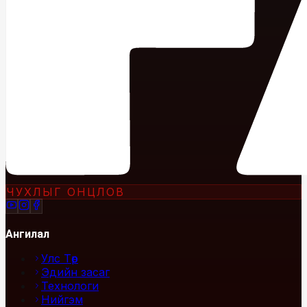
ЧУХЛЫГ ОНЦЛОВ
Ангилал
Улс Төр
Эдийн засаг
Технологи
Нийгэм