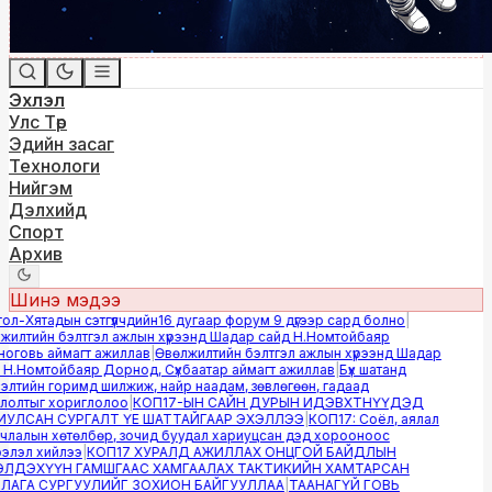
Эхлэл
Улс Төр
Эдийн засаг
Технологи
Нийгэм
Дэлхийд
Спорт
Архив
Шинэ мэдээ
-Хятадын сэтгүүлчдийн16 дугаар форум 9 дүгээр сард болно
|
илтийн бэлтгэл ажлын хүрээнд Шадар сайд Н.Номтойбаяр
говь аймагт ажиллав
|
Өвөлжилтийн бэлтгэл ажлын хүрээнд Шадар
Н.Номтойбаяр Дорнод, Сүхбаатар аймагт ажиллав
|
Бүх шатанд
тийн горимд шилжиж, найр наадам, зөвлөгөөн, гадаад
олтыг хориглолоо
|
КОП17-ЫН САЙН ДУРЫН ИДЭВХТНҮҮДЭД
УЛСАН СУРГАЛТ ҮЕ ШАТТАЙГААР ЭХЭЛЛЭЭ
|
КОП17: Соёл, аялал
лалын хөтөлбөр, зочид буудал хариуцсан дэд хорооноос
лэл хийлээ
|
КОП17 ХУРАЛД АЖИЛЛАХ ОНЦГОЙ БАЙДЛЫН
ЛДЭХҮҮН ГАМШГААС ХАМГААЛАХ ТАКТИКИЙН ХАМТАРСАН
АГА СУРГУУЛИЙГ ЗОХИОН БАЙГУУЛЛАА
|
ТААНАГҮЙ ГОВЬ