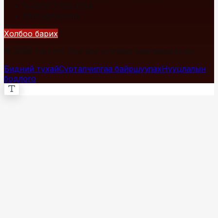
+976 7700-1234
info@fact.mn
Холбоо барих
© 2026 Fact.mn. Бүх эрх хуулиар хамгаалагдсан.
Бидний тухай
Сурталчилгаа байршуулах
Нууцлалын
бодлого