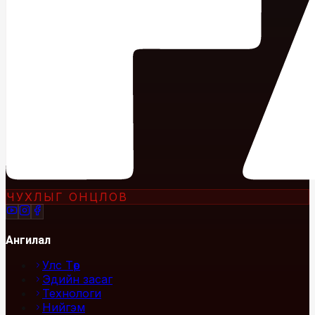
ЧУХЛЫГ ОНЦЛОВ
Ангилал
Улс Төр
Эдийн засаг
Технологи
Нийгэм