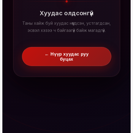
Хуудас олдсонгүй
Таны хайж буй хуудас нүүгдсэн, устгагдсан,
эсвэл хэзээ ч байгаагүй байж магадгүй.
← Нүүр хуудас руу
буцах