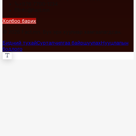
+976 7700-1234
info@fact.mn
Холбоо барих
© 2026 Fact.mn. Бүх эрх хуулиар хамгаалагдсан.
Бидний тухай
Сурталчилгаа байршуулах
Нууцлалын
бодлого