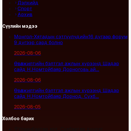
Дэлхийд
Спорт
Архив
Сүүлийн мэдээ
Монгол-Хятадын сэтгүүлчдийн16 дугаар форум
9 дүгээр сард болно
2026-08-06
Өвөлжилтийн бэлтгэл ажлын хүрээнд Шадар
сайд Н.Номтойбаяр Дорноговь ай...
2026-08-06
Өвөлжилтийн бэлтгэл ажлын хүрээнд Шадар
сайд Н.Номтойбаяр Дорнод, Сүхб...
2026-08-05
Холбоо барих
Улаанбаатар хот, Сүхбаатар дүүрэг