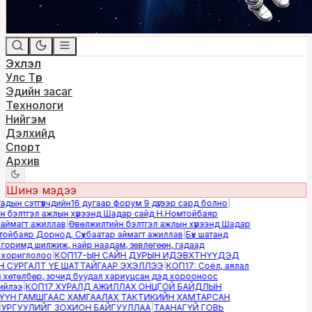
Эхлэл
Улс Төр
Эдийн засаг
Технологи
Нийгэм
Дэлхийд
Спорт
Архив
Шинэ мэдээ
ын сэтгүүлчдийн16 дугаар форум 9 дүгээр сард болно
|
бэлтгэл ажлын хүрээнд Шадар сайд Н.Номтойбаяр
ймагт ажиллав
|
Өвөлжилтийн бэлтгэл ажлын хүрээнд Шадар
йбаяр Дорнод, Сүхбаатар аймагт ажиллав
|
Бүх шатанд
оримд шилжиж, найр наадам, зөвлөгөөн, гадаад
хориглолоо
|
КОП17-ЫН САЙН ДУРЫН ИДЭВХТНҮҮДЭД
СУРГАЛТ ҮЕ ШАТТАЙГААР ЭХЭЛЛЭЭ
|
КОП17: Соёл, аялал
өтөлбөр, зочид буудал хариуцсан дэд хорооноос
йлээ
|
КОП17 ХУРАЛД АЖИЛЛАХ ОНЦГОЙ БАЙДЛЫН
Н ГАМШГААС ХАМГААЛАХ ТАКТИКИЙН ХАМТАРСАН
РГУУЛИЙГ ЗОХИОН БАЙГУУЛЛАА
|
ТААНАГҮЙ ГОВЬ