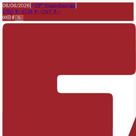
08/06/2026
|
29°
Улаанбаатар
|
USD
₮
--
EUR
₮
--
CNY
₮
--