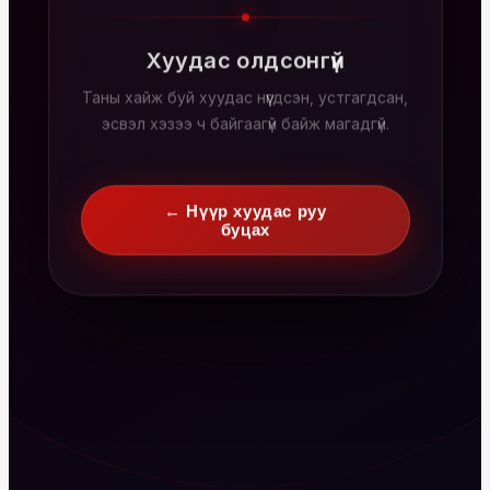
Хуудас олдсонгүй
Таны хайж буй хуудас нүүгдсэн, устгагдсан,
эсвэл хэзээ ч байгаагүй байж магадгүй.
← Нүүр хуудас руу
буцах