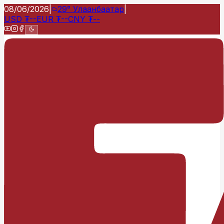
08/06/2026
|
29°
Улаанбаатар
|
USD
₮
--
EUR
₮
--
CNY
₮
--