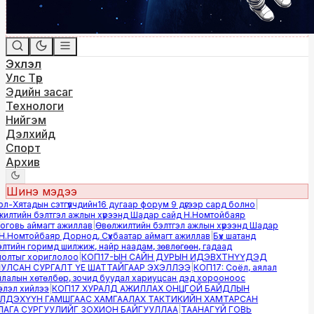
Эхлэл
Улс Төр
Эдийн засаг
Технологи
Нийгэм
Дэлхийд
Спорт
Архив
Шинэ мэдээ
-Хятадын сэтгүүлчдийн16 дугаар форум 9 дүгээр сард болно
|
лтийн бэлтгэл ажлын хүрээнд Шадар сайд Н.Номтойбаяр
овь аймагт ажиллав
|
Өвөлжилтийн бэлтгэл ажлын хүрээнд Шадар
.Номтойбаяр Дорнод, Сүхбаатар аймагт ажиллав
|
Бүх шатанд
тийн горимд шилжиж, найр наадам, зөвлөгөөн, гадаад
лтыг хориглолоо
|
КОП17-ЫН САЙН ДУРЫН ИДЭВХТНҮҮДЭД
ЛСАН СУРГАЛТ ҮЕ ШАТТАЙГААР ЭХЭЛЛЭЭ
|
КОП17: Соёл, аялал
алын хөтөлбөр, зочид буудал хариуцсан дэд хорооноос
эл хийлээ
|
КОП17 ХУРАЛД АЖИЛЛАХ ОНЦГОЙ БАЙДЛЫН
ДЭХҮҮН ГАМШГААС ХАМГААЛАХ ТАКТИКИЙН ХАМТАРСАН
ГА СУРГУУЛИЙГ ЗОХИОН БАЙГУУЛЛАА
|
ТААНАГҮЙ ГОВЬ