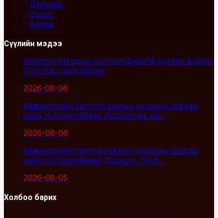
Дэлхийд
Спорт
Архив
Сүүлийн мэдээ
Монгол-Хятадын сэтгүүлчдийн16 дугаар форум
9 дүгээр сард болно
2026-08-06
Өвөлжилтийн бэлтгэл ажлын хүрээнд Шадар
сайд Н.Номтойбаяр Дорноговь ай...
2026-08-06
Өвөлжилтийн бэлтгэл ажлын хүрээнд Шадар
сайд Н.Номтойбаяр Дорнод, Сүхб...
2026-08-05
Холбоо барих
Улаанбаатар хот, Сүхбаатар дүүрэг