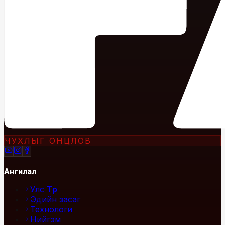
ЧУХЛЫГ ОНЦЛОВ
Ангилал
Улс Төр
Эдийн засаг
Технологи
Нийгэм