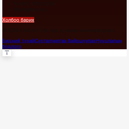
+976 7700-1234
info@fact.mn
Холбоо барих
© 2026 Fact.mn. Бүх эрх хуулиар хамгаалагдсан.
Бидний тухай
Сурталчилгаа байршуулах
Нууцлалын
бодлого