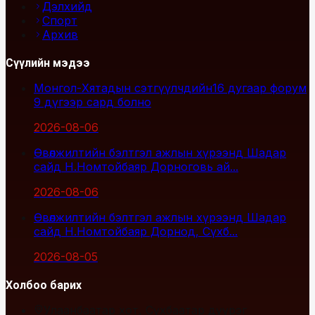
Дэлхийд
Спорт
Архив
Сүүлийн мэдээ
Монгол-Хятадын сэтгүүлчдийн16 дугаар форум
9 дүгээр сард болно
2026-08-06
Өвөлжилтийн бэлтгэл ажлын хүрээнд Шадар
сайд Н.Номтойбаяр Дорноговь ай...
2026-08-06
Өвөлжилтийн бэлтгэл ажлын хүрээнд Шадар
сайд Н.Номтойбаяр Дорнод, Сүхб...
2026-08-05
Холбоо барих
Улаанбаатар хот, Сүхбаатар дүүрэг