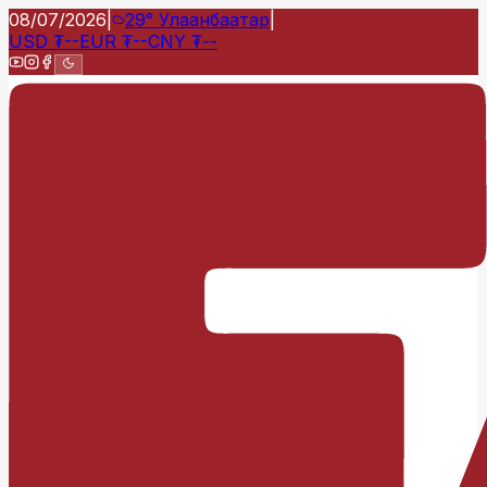
08/07/2026
|
29°
Улаанбаатар
|
USD
₮
--
EUR
₮
--
CNY
₮
--