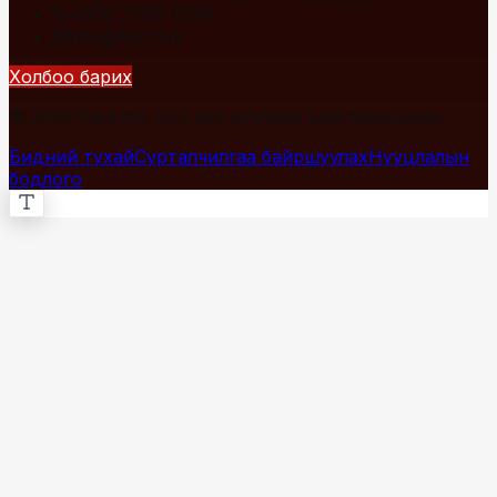
+976 7700-1234
info@fact.mn
Холбоо барих
© 2026 Fact.mn. Бүх эрх хуулиар хамгаалагдсан.
Бидний тухай
Сурталчилгаа байршуулах
Нууцлалын
бодлого