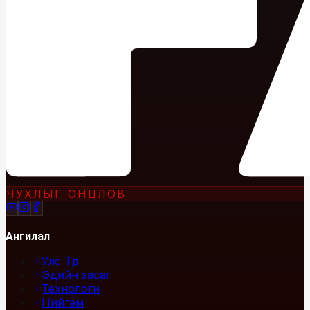
ЧУХЛЫГ ОНЦЛОВ
Ангилал
Улс Төр
Эдийн засаг
Технологи
Нийгэм