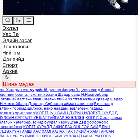
Эхлэл
Улс Төр
Эдийн засаг
Технологи
Нийгэм
Дэлхийд
Спорт
Архив
Шинэ мэдээ
-Хятадын сэтгүүлчдийн16 дугаар форум 9 дүгээр сард болно
|
лтийн бэлтгэл ажлын хүрээнд Шадар сайд Н.Номтойбаяр
овь аймагт ажиллав
|
Өвөлжилтийн бэлтгэл ажлын хүрээнд Шадар
.Номтойбаяр Дорнод, Сүхбаатар аймагт ажиллав
|
Бүх шатанд
тийн горимд шилжиж, найр наадам, зөвлөгөөн, гадаад
лтыг хориглолоо
|
КОП17-ЫН САЙН ДУРЫН ИДЭВХТНҮҮДЭД
ЛСАН СУРГАЛТ ҮЕ ШАТТАЙГААР ЭХЭЛЛЭЭ
|
КОП17: Соёл, аялал
алын хөтөлбөр, зочид буудал хариуцсан дэд хорооноос
эл хийлээ
|
КОП17 ХУРАЛД АЖИЛЛАХ ОНЦГОЙ БАЙДЛЫН
ДЭХҮҮН ГАМШГААС ХАМГААЛАХ ТАКТИКИЙН ХАМТАРСАН
ГА СУРГУУЛИЙГ ЗОХИОН БАЙГУУЛЛАА
|
ТААНАГҮЙ ГОВЬ