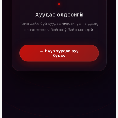
Хуудас олдсонгүй
Таны хайж буй хуудас нүүгдсэн, устгагдсан,
эсвэл хэзээ ч байгаагүй байж магадгүй.
← Нүүр хуудас руу
буцах