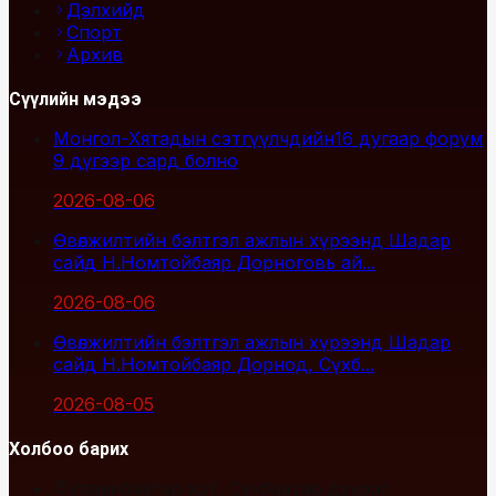
Дэлхийд
Спорт
Архив
Сүүлийн мэдээ
Монгол-Хятадын сэтгүүлчдийн16 дугаар форум
9 дүгээр сард болно
2026-08-06
Өвөлжилтийн бэлтгэл ажлын хүрээнд Шадар
сайд Н.Номтойбаяр Дорноговь ай...
2026-08-06
Өвөлжилтийн бэлтгэл ажлын хүрээнд Шадар
сайд Н.Номтойбаяр Дорнод, Сүхб...
2026-08-05
Холбоо барих
Улаанбаатар хот, Сүхбаатар дүүрэг