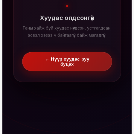
Хуудас олдсонгүй
Таны хайж буй хуудас нүүгдсэн, устгагдсан,
эсвэл хэзээ ч байгаагүй байж магадгүй.
← Нүүр хуудас руу
буцах