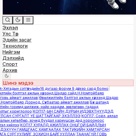
Эхлэл
Улс Төр
Эдийн засаг
Технологи
Нийгэм
Дэлхийд
Спорт
Архив
Шинэ мэдээ
ятадын сэтгүүлчдийн16 дугаар форум 9 дүгээр сард болно
|
тийн бэлтгэл ажлын хүрээнд Шадар сайд Н.Номтойбаяр
вь аймагт ажиллав
|
Өвөлжилтийн бэлтгэл ажлын хүрээнд Шадар
Номтойбаяр Дорнод, Сүхбаатар аймагт ажиллав
|
Бүх шатанд
ийн горимд шилжиж, найр наадам, зөвлөгөөн, гадаад
тыг хориглолоо
|
КОП17-ЫН САЙН ДУРЫН ИДЭВХТНҮҮДЭД
САН СУРГАЛТ ҮЕ ШАТТАЙГААР ЭХЭЛЛЭЭ
|
КОП17: Соёл, аялал
лын хөтөлбөр, зочид буудал хариуцсан дэд хорооноос
л хийлээ
|
КОП17 ХУРАЛД АЖИЛЛАХ ОНЦГОЙ БАЙДЛЫН
ЭХҮҮН ГАМШГААС ХАМГААЛАХ ТАКТИКИЙН ХАМТАРСАН
А СУРГУУЛИЙГ ЗОХИОН БАЙГУУЛЛАА
|
ТААНАГҮЙ ГОВЬ