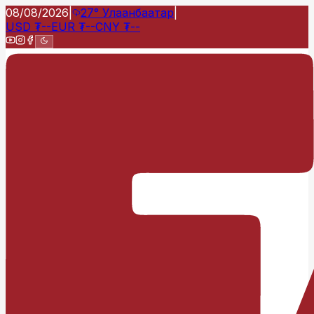
08/08/2026
|
27°
Улаанбаатар
|
USD
₮
--
EUR
₮
--
CNY
₮
--