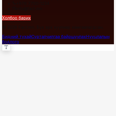
+976 7700-1234
info@fact.mn
Холбоо барих
© 2026 Fact.mn. Бүх эрх хуулиар хамгаалагдсан.
Бидний тухай
Сурталчилгаа байршуулах
Нууцлалын
бодлого