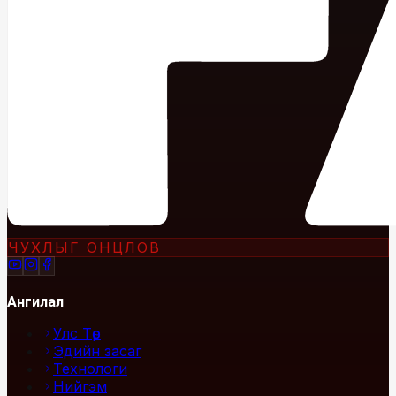
ЧУХЛЫГ ОНЦЛОВ
Ангилал
Улс Төр
Эдийн засаг
Технологи
Нийгэм