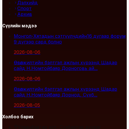
Дэлхийд
Спорт
Архив
Сүүлийн мэдээ
Монгол-Хятадын сэтгүүлчдийн16 дугаар форум
9 дүгээр сард болно
2026-08-06
Өвөлжилтийн бэлтгэл ажлын хүрээнд Шадар
сайд Н.Номтойбаяр Дорноговь ай...
2026-08-06
Өвөлжилтийн бэлтгэл ажлын хүрээнд Шадар
сайд Н.Номтойбаяр Дорнод, Сүхб...
2026-08-05
Холбоо барих
Улаанбаатар хот, Сүхбаатар дүүрэг