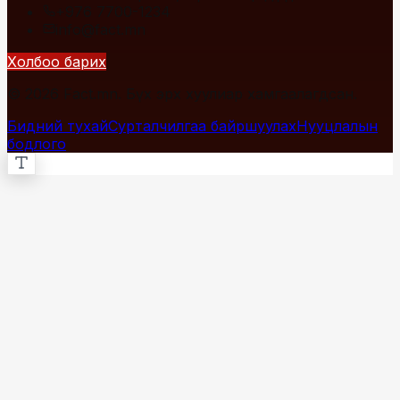
+976 7700-1234
info@fact.mn
Холбоо барих
© 2026 Fact.mn. Бүх эрх хуулиар хамгаалагдсан.
Бидний тухай
Сурталчилгаа байршуулах
Нууцлалын
бодлого