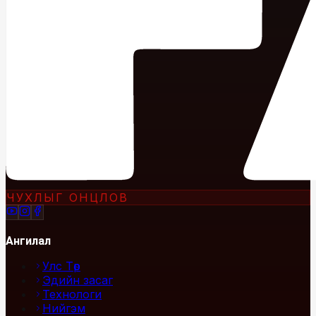
ЧУХЛЫГ ОНЦЛОВ
Ангилал
Улс Төр
Эдийн засаг
Технологи
Нийгэм