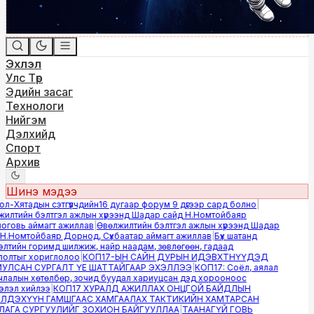
Эхлэл
Улс Төр
Эдийн засаг
Технологи
Нийгэм
Дэлхийд
Спорт
Архив
Шинэ мэдээ
-Хятадын сэтгүүлчдийн16 дугаар форум 9 дүгээр сард болно
|
лтийн бэлтгэл ажлын хүрээнд Шадар сайд Н.Номтойбаяр
овь аймагт ажиллав
|
Өвөлжилтийн бэлтгэл ажлын хүрээнд Шадар
.Номтойбаяр Дорнод, Сүхбаатар аймагт ажиллав
|
Бүх шатанд
тийн горимд шилжиж, найр наадам, зөвлөгөөн, гадаад
лтыг хориглолоо
|
КОП17-ЫН САЙН ДУРЫН ИДЭВХТНҮҮДЭД
ЛСАН СУРГАЛТ ҮЕ ШАТТАЙГААР ЭХЭЛЛЭЭ
|
КОП17: Соёл, аялал
алын хөтөлбөр, зочид буудал хариуцсан дэд хорооноос
эл хийлээ
|
КОП17 ХУРАЛД АЖИЛЛАХ ОНЦГОЙ БАЙДЛЫН
ДЭХҮҮН ГАМШГААС ХАМГААЛАХ ТАКТИКИЙН ХАМТАРСАН
ГА СУРГУУЛИЙГ ЗОХИОН БАЙГУУЛЛАА
|
ТААНАГҮЙ ГОВЬ