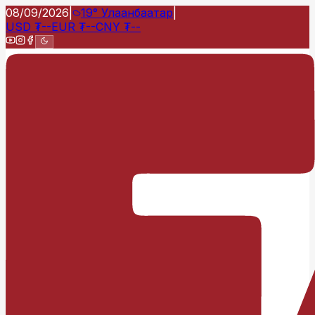
08/09/2026
|
19°
Улаанбаатар
|
USD
₮
--
EUR
₮
--
CNY
₮
--