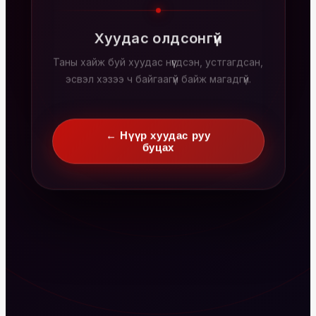
Хуудас олдсонгүй
Таны хайж буй хуудас нүүгдсэн, устгагдсан,
эсвэл хэзээ ч байгаагүй байж магадгүй.
← Нүүр хуудас руу
буцах