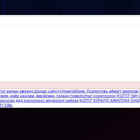
жлын хүрээнд Шадар сайд Н.Номтойбаяр Дорноговь аймагт ажиллав
|
Өвөлж
найр наадам, зөвлөгөөн, гадаад томилолтыг хориглолоо
|
КОП17-ЫН САЙН
сан дэд хорооноос мэдээлэл хийлээ
|
КОП17 ХУРАЛД АЖИЛЛАХ ОНЦГОЙ 
Ь