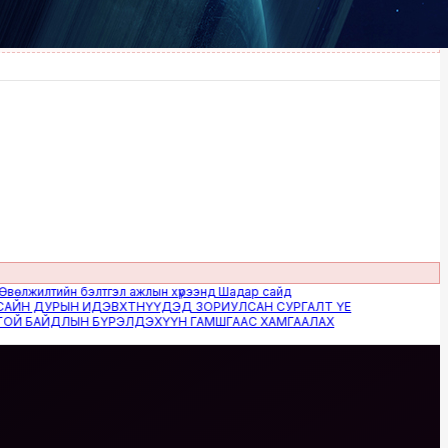
илтийн бэлтгэл ажлын хүрээнд Шадар сайд
 ДУРЫН ИДЭВХТНҮҮДЭД ЗОРИУЛСАН СУРГАЛТ ҮЕ
БАЙДЛЫН БҮРЭЛДЭХҮҮН ГАМШГААС ХАМГААЛАХ