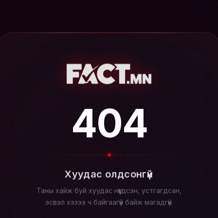
404
Хуудас олдсонгүй
Таны хайж буй хуудас нүүгдсэн, устгагдсан,
эсвэл хэзээ ч байгаагүй байж магадгүй.