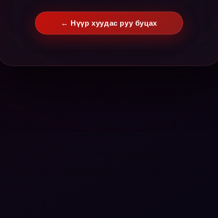
← Нүүр хуудас руу буцах