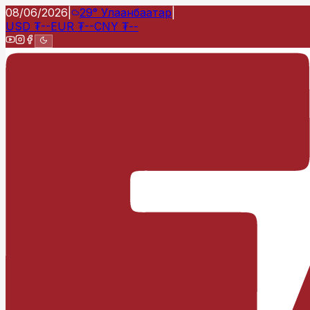
08/06/2026
|
29°
Улаанбаатар
|
USD
₮
--
EUR
₮
--
CNY
₮
--