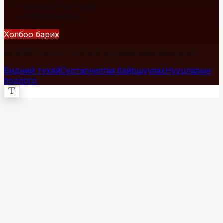
+976 7700-1234
info@fact.mn
Холбоо барих
© 2026 Fact.mn. Бүх эрх хуулиар хамгаалагдсан.
Бидний тухай
Сурталчилгаа байршуулах
Нууцлалын
бодлого