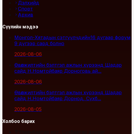
Дэлхийд
Спорт
Архив
Сүүлийн мэдээ
Монгол-Хятадын сэтгүүлчдийн16 дугаар форум
9 дүгээр сард болно
2026-08-06
Өвөлжилтийн бэлтгэл ажлын хүрээнд Шадар
сайд Н.Номтойбаяр Дорноговь ай...
2026-08-06
Өвөлжилтийн бэлтгэл ажлын хүрээнд Шадар
сайд Н.Номтойбаяр Дорнод, Сүхб...
2026-08-05
Холбоо барих
Улаанбаатар хот, Сүхбаатар дүүрэг