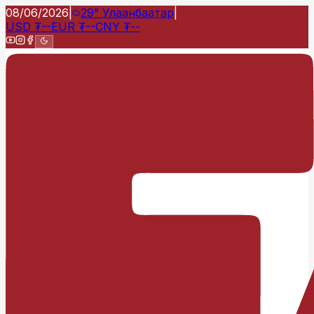
08/06/2026
|
29°
Улаанбаатар
|
USD
₮
--
EUR
₮
--
CNY
₮
--