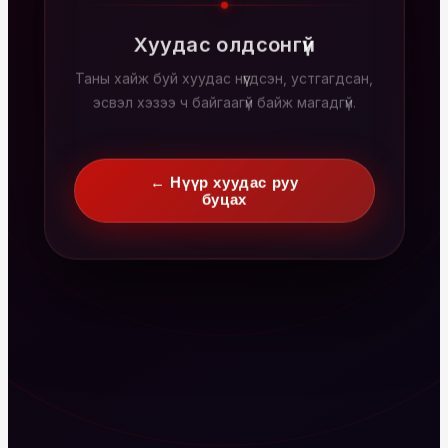
Хуудас олдсонгүй
Таны хайж буй хуудас нүүгдсэн, устгагдсан,
эсвэл хэзээ ч байгаагүй байж магадгүй.
← Нүүр хуудас руу
буцах