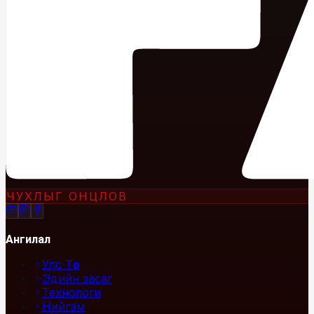
ЧУХЛЫГ ОНЦЛОВ
Ангилал
Улс Төр
Эдийн засаг
Технологи
Нийгэм