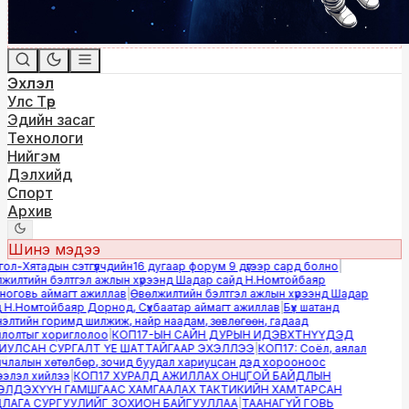
Эхлэл
Улс Төр
Эдийн засаг
Технологи
Нийгэм
Дэлхийд
Спорт
Архив
Шинэ мэдээ
л-Хятадын сэтгүүлчдийн16 дугаар форум 9 дүгээр сард болно
|
илтийн бэлтгэл ажлын хүрээнд Шадар сайд Н.Номтойбаяр
говь аймагт ажиллав
|
Өвөлжилтийн бэлтгэл ажлын хүрээнд Шадар
Н.Номтойбаяр Дорнод, Сүхбаатар аймагт ажиллав
|
Бүх шатанд
лтийн горимд шилжиж, найр наадам, зөвлөгөөн, гадаад
олтыг хориглолоо
|
КОП17-ЫН САЙН ДУРЫН ИДЭВХТНҮҮДЭД
УЛСАН СУРГАЛТ ҮЕ ШАТТАЙГААР ЭХЭЛЛЭЭ
|
КОП17: Соёл, аялал
лалын хөтөлбөр, зочид буудал хариуцсан дэд хорооноос
лэл хийлээ
|
КОП17 ХУРАЛД АЖИЛЛАХ ОНЦГОЙ БАЙДЛЫН
ЛДЭХҮҮН ГАМШГААС ХАМГААЛАХ ТАКТИКИЙН ХАМТАРСАН
АГА СУРГУУЛИЙГ ЗОХИОН БАЙГУУЛЛАА
|
ТААНАГҮЙ ГОВЬ