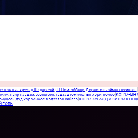
жлын хүрээнд Шадар сайд Н.Номтойбаяр Дорноговь аймагт ажиллав
|
Өвөлж
найр наадам, зөвлөгөөн, гадаад томилолтыг хориглолоо
|
КОП17-ЫН САЙН
сан дэд хорооноос мэдээлэл хийлээ
|
КОП17 ХУРАЛД АЖИЛЛАХ ОНЦГОЙ 
Ь