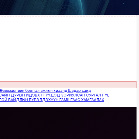
илтийн бэлтгэл ажлын хүрээнд Шадар сайд
 ДУРЫН ИДЭВХТНҮҮДЭД ЗОРИУЛСАН СУРГАЛТ ҮЕ
БАЙДЛЫН БҮРЭЛДЭХҮҮН ГАМШГААС ХАМГААЛАХ