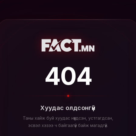
404
Хуудас олдсонгүй
Таны хайж буй хуудас нүүгдсэн, устгагдсан,
эсвэл хэзээ ч байгаагүй байж магадгүй.