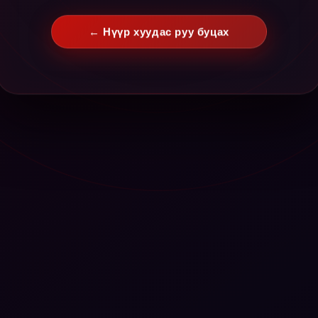
← Нүүр хуудас руу буцах