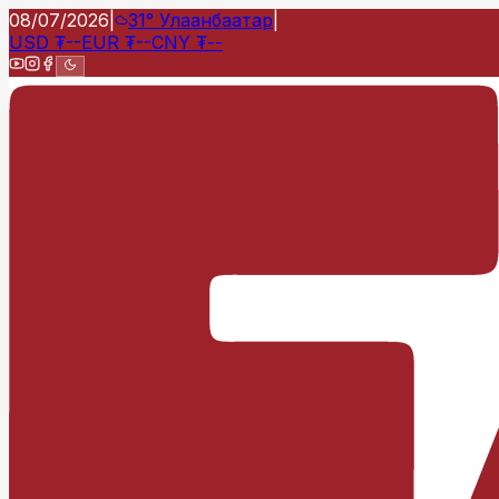
08/07/2026
|
31°
Улаанбаатар
|
USD
₮
--
EUR
₮
--
CNY
₮
--